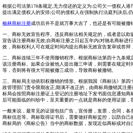
根据公司法第178条规定,无力偿还的定义为:公司欠一债权人港
提出满足债权人的安排;公司的债权人在强制执行法庭判决后,
榆林商标注册
成功后并不是就万事大吉了，也还是有可能被撤
一、商标无效宣告程序。违反商标法相关规定的，或者是以欺
宣告该注册商标无效;自商标注册之日起五年内(对驰名商标进
效，商标权利人可在规定时间内提出商标无效宣告复审或答辩
二、商标连续三年不使用撤销程序。根据商标法第四十九条规
该注册商标。如果企业被他人提出撤三申请，则需要在规定时
等，否则将有很大可能被撤三成功，导致商标被撤销。
三、商标局主动依职权撤销的情形。根据我国《商标法》第四
政管理部门责令限期改正;期满不改正的，由商标局撤销其注
标局会按照商标注册证上登记的注册地址下发书面信息通知商
后可能面临的纠纷中，至关重要的一点就是商标的使用证据，
一般来说，最常见的证据包括广告，宣传册，发票，合同，各
商标信息等。商标取得证书后，需要做好商标监控，以防自己
商标局的《商标公告》当中的商标数据，发现近似商标或对自