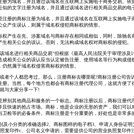
注册为域名，并且通过该域名在互联网上实施电子商务交易。依
近似的文字注册为域名，并且通过该域名进行相关商品交易的电
经注册的商标注册为域名，并且通过该域名在互联网上实施电子
公众产生误认，则属于域名权侵犯商标权的情形。
标权产生在先、涉案域名与商标存在相同或相似，同时，除驰名
产生相关公众的误认。否则，无法构成域名权对商标权的侵犯。
过该域名进行相关商品交易”但根据《最高人民法院关于审理涉及
造成相关公众的误认应当认定被告注册、使用域名等行为构成侵
，仍然属于域名权侵害商标权的情形。
或者个人都思考过。那么，注册商标去哪里呢?商标注册公司告诉
注册。当然，每个地方也都会有商标注册代理公司，这就方便了
就与大家分享一下!
是辨别其他商品和服务的一个标志。商标注册以后，商标注册代
并且快速的抢占市场。商标，他是企业的无形的资产，我们可以
与卫检等的必备条件。商标注册是十分重要的，好处也是非常多
类别及小分类的准确选择2、商标图样的电子档3、申请人身份证
照复印件c、公司名义申请的，需要提供公司的营业执照复印件