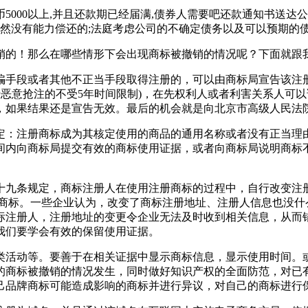
币5000以上,并且还款期已经届满,债券人需要吧还款通知书送
仍然没有能力偿还的;法庭考虑公司的不确定债务以及可以预期的
销的！那么在哪些情形下会出现商标被撤销的情况呢？下面就跟
骗手段或者其他不正当手段取得注册的，可以由商标局宣告该注
行恶意抢注的不受5年时间限制)，在先权利人或者利害关系人可
，如果结果还是宣告无效。最后的机会就是向北京市高级人民法
定：注册商标成为其核定使用的商品的通用名称或者没有正当理
间内向商标局提交有效的商标使用证据，或者向商标局说明商标
十九条规定，商标注册人在使用注册商标的过程中，自行改变注
册商标。一些企业认为，改变了商标注册地址、注册人信息也没什
标注册人，注册地址的变更令企业无法及时收到相关信息，从而
我们要学会有效的保留使用证据。
类活动等。要善于在相关证据中显示商标信息，显示使用时间。
的商标被撤销的情况发生，同时做好知识产权的全面防范，对已
己品牌商标可能造成影响的商标并进行异议，对自己的商标进行